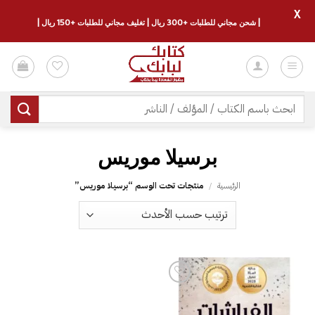
X
| شحن مجاني للطلبات +300 ريال | تغليف مجاني للطلبات +150 ريال |
خطي
لمحتوى
البحث
عن:
الرئيسية
/
منتجات تحت الوسم “‎برسيلا موريس”
إضافة
إلى
قائمة