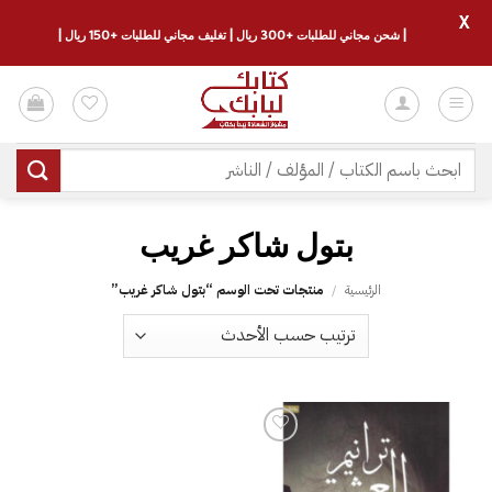
X
| شحن مجاني للطلبات +300 ريال | تغليف مجاني للطلبات +150 ريال |
خطي
لمحتوى
البحث
عن:
الرئيسية
/
منتجات تحت الوسم “‎بتول شاكر غريب‎”
إضافة
إلى
قائمة