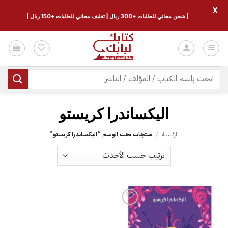
X
| شحن مجاني للطلبات +300 ريال | تغليف مجاني للطلبات +150 ريال |
خطي
لمحتوى
البحث
عن:
الرئيسية
/
منتجات تحت الوسم “‎اليكساندرا كريستو‎”
إضافة
إلى
قائمة