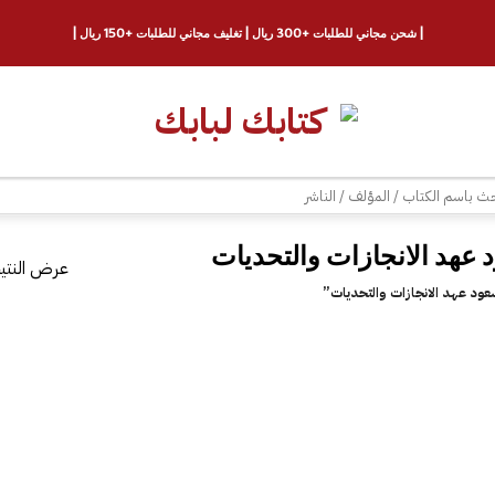
| شحن مجاني للطلبات +300 ريال | تغليف مجاني للطلبات +150 ريال |
ث
عرض النتيج