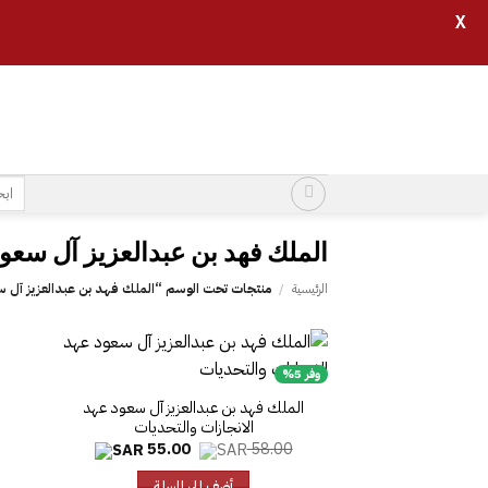
X
خطي
لمحتوى
البح
عن:
الرئيسية
/
منتجات تحت الوسم “‎الملك فهد بن عبدالعزيز آل سعود عهد الانجازات والتحديات‎”
وفر 5%
‎الملك فهد بن عبدالعزيز آل سعود عهد
الانجازات والتحديات‎
السعر
السعر
55.00
58.00
الأصلي
الحالي
هو:
هو:
أضف إلى السلة