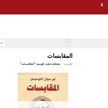
X
خطي
لمحتوى
البح
عن:
الرئيسية
/
منتجات تحت الوسم “‎المقابسات”
إضافة
إلى
قائمة
الرغبات