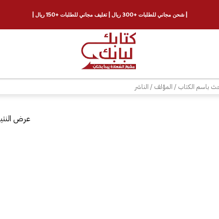
| شحن مجاني للطلبات +300 ريال | تغليف مجاني للطلبات +150 ريال |
ث
عرض النتيج