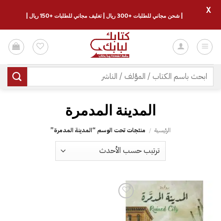
X
| شحن مجاني للطلبات +300 ريال | تغليف مجاني للطلبات +150 ريال |
خطي
لمحتوى
البحث
عن:
الرئيسية
/
منتجات تحت الوسم “‎المدينة المدمرة‎”
إضافة
إلى
قائمة