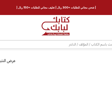
| شحن مجاني للطلبات +300 ريال | تغليف مجاني للطلبات +150 ريال |
ث
عرض النتيج