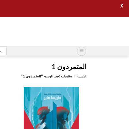
X
خطي
لمحتوى
البح
عن:
الرئيسية
/
منتجات تحت الوسم “‎المتمردون 1‎”
إضافة
إلى
قائمة
الرغبات