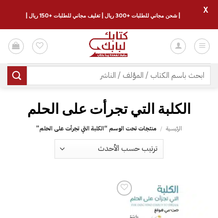
X
| شحن مجاني للطلبات +300 ريال | تغليف مجاني للطلبات +150 ريال |
خطي
لمحتوى
البحث
عن:
الرئيسية
/
منتجات تحت الوسم “‎الكلبة التي تجرأت على الحلم”
إضافة
إلى
قائمة