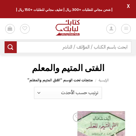
X
| شحن مجاني للطلبات +300 ريال | تغليف مجاني للطلبات +150 ريال |
خطي
لمحتوى
البحث
عن:
الرئيسية
/
منتجات تحت الوسم “‎الفتى المتيم والمعلم”
إضافة
إلى
قائمة