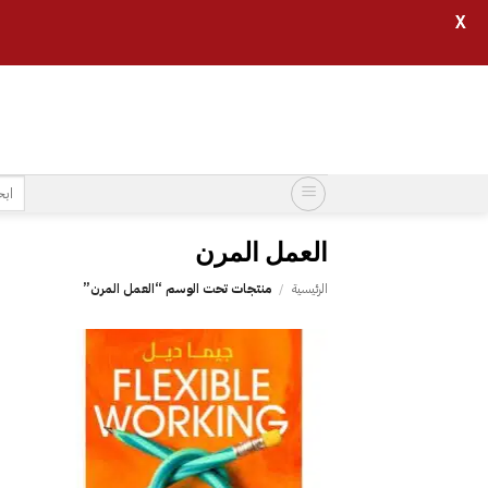
X
خطي
لمحتوى
البح
عن:
الرئيسية
/
منتجات تحت الوسم “‎العمل المرن‎”
إضافة
إلى
قائمة
الرغبات