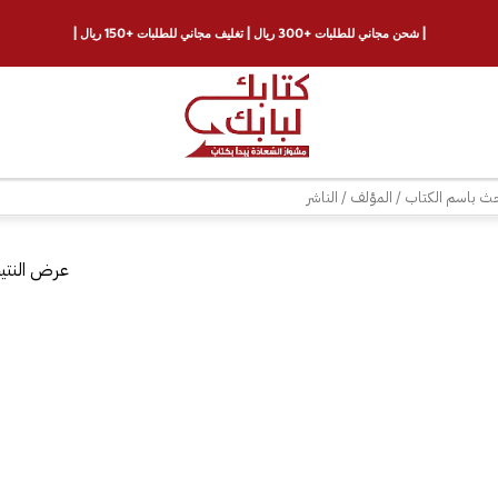
| شحن مجاني للطلبات +300 ريال | تغليف مجاني للطلبات +150 ريال |
ث
عرض النتيج