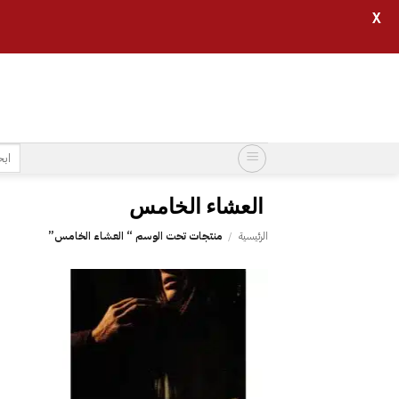
X
خطي
لمحتوى
البح
عن:
الرئيسية
/
منتجات تحت الوسم “‎ العشاء الخامس”
إضافة
إلى
قائمة
الرغبات