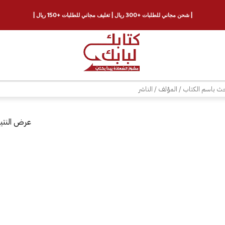
| شحن مجاني للطلبات +300 ريال | تغليف مجاني للطلبات +150 ريال |
ث
عرض النتيج