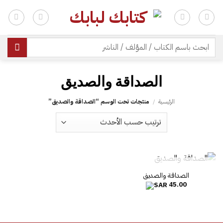
خطي
لمحتوى
| شحن مجاني للطلبات +300 ريال | تغليف مجاني للطلبات +150 ريال |
البحث
عن:
الرئيسية
/
منتجات تحت الوسم “‎الصداقة والصديق”
غير متوفر في المخزون
45.00