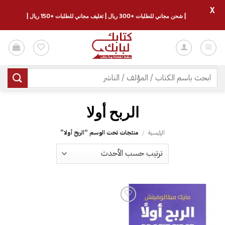
X
| شحن مجاني للطلبات +300 ريال | تغليف مجاني للطلبات +150 ريال |
خطي
لمحتوى
البحث
عن:
الرئيسية
/
منتجات تحت الوسم “‎الربح أولا‎”
إضافة
إلى
قائمة