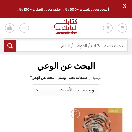
X
| شحن مجاني للطلبات +300 ريال | تغليف مجاني للطلبات +150 ريال |
خطي
لمحتوى
البحث
عن:
الرئيسية
/
منتجات تحت الوسم “‎البحث عن الوعي”
إضافة
إلى
قائمة