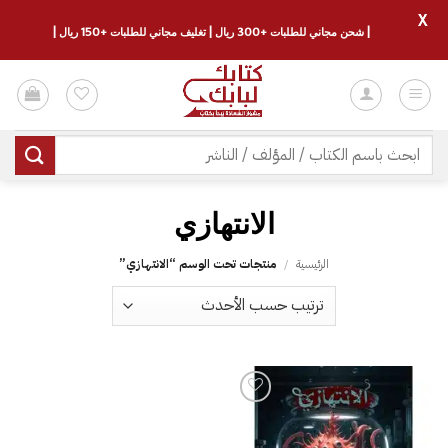
X
| شحن مجاني للطلبات +300 ريال | تغليف مجاني للطلبات +150 ريال |
خطي
لمحتوى
البحث
عن:
الرئيسية
/
منتجات تحت الوسم “‎الانتهازي‎”
إضافة
إلى
قائمة