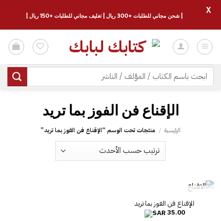
X
| شحن مجاني للطلبات +300 ريال | تغليف مجاني للطلبات +150 ريال |
خطي
لمحتوى
البحث
عن:
الرئيسية
/
منتجات تحت الوسم “‎الإقناع فن الفوز بما تريد‎”
غير متوفر في المخزون
35.00