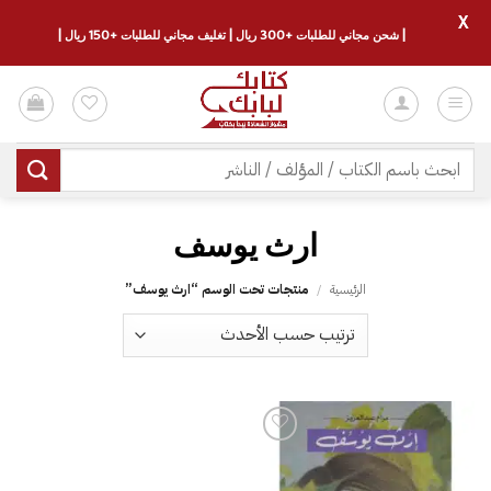
X
| شحن مجاني للطلبات +300 ريال | تغليف مجاني للطلبات +150 ريال |
خطي
لمحتوى
البحث
عن:
الرئيسية
/
منتجات تحت الوسم “‎ارث يوسف‎”
إضافة
إلى
قائمة