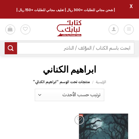
X
| شحن مجاني للطلبات +300 ريال | تغليف مجاني للطلبات +150 ريال |
خطي
لمحتوى
البحث
عن:
الرئيسية
/
منتجات تحت الوسم “‎ابراهيم الكناني‎”
إضافة
إلى
قائمة