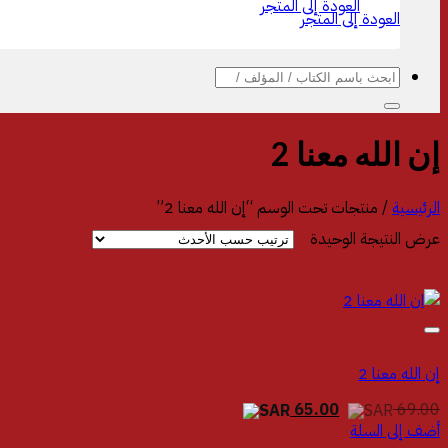
العودة إلى المتجر
العودة إلى المتجر
البحث
عن:
الرئيسية
/
منتجات تحت الوسم “‎إن الله معنا 2‎”
عرض النتيجة الوحيدة
السعر
السعر
65.00
69.00
الأصلي
الحالي
أضف إلى السلة
هو:
هو: