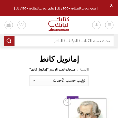
X
| شحن مجاني للطلبات +300 ريال | تغليف مجاني للطلبات +150 ريال |
خطي
لمحتوى
البحث
عن:
الرئيسية
/
منتجات تحت الوسم “‎إمانويل كانط”
إضافة
إلى
قائمة