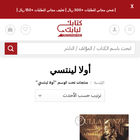
X
| شحن مجاني للطلبات +300 ريال | تغليف مجاني للطلبات +150 ريال |
خطي
لمحتوى
البحث
عن:
أولا لينتسي
الرئيسية
/
منتجات تحت الوسم “أولا لينتسي”
إضافة
إلى
قائمة