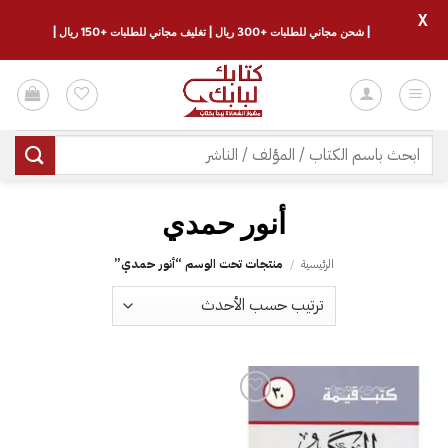
X
| شحن مجاني للطلبات +300 ريال | تغليف مجاني للطلبات +150 ريال |
خطي
لمحتوى
البحث
عن:
أنور حمدي
الرئيسية
/
منتجات تحت الوسم “أنور حمدي”
إضافة
إلى
قائمة