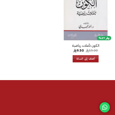
الرغبات
وفر 37%
الكون تأملات رياضية
السعر
السعر
9.50
15.00
الأصلي
الحالي
هو:
هو:
أضف إلى السلة
9.50.
15.00.