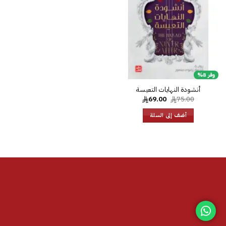
الرغبات
وفر 8%
أنشودة النهايات التعيسة
السعر
السعر
69.00
75.00
الأصلي
الحالي
هو:
هو:
أضف إلى السلة
69.00.
75.00.