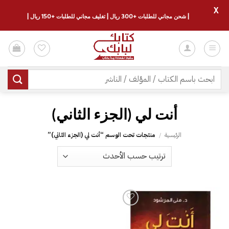
X
| شحن مجاني للطلبات +300 ريال | تغليف مجاني للطلبات +150 ريال |
خطي
لمحتوى
البحث
عن:
الرئيسية
/
منتجات تحت الوسم “‎أنت لي (الجزء الثاني‎)”
إضافة
إلى
قائمة