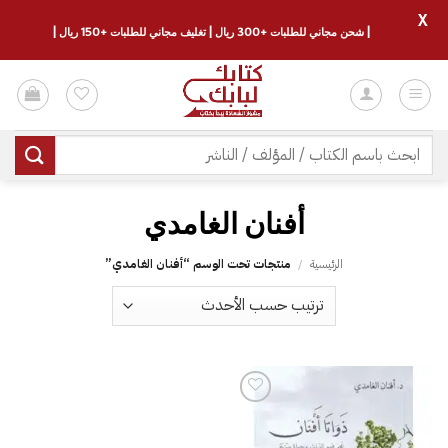
X
| شحن مجاني للطلبات +300 ريال | تغليف مجاني للطلبات +150 ريال |
خطي
لمحتوى
البحث
عن:
الرئيسية
/
منتجات تحت الوسم “‎أفنان الغامدي”
إضافة
إلى
قائمة