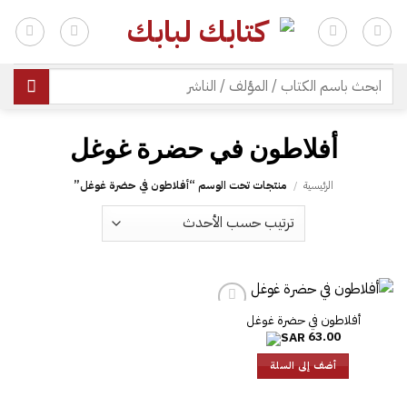
خطي
لمحتوى
| شحن مجاني للطلبات +300 ريال | تغليف مجاني للطلبات +150 ريال |
البحث
عن:
الرئيسية
/
منتجات تحت الوسم “‎أفلاطون في حضرة غوغل”
63.00
أضف إلى السلة