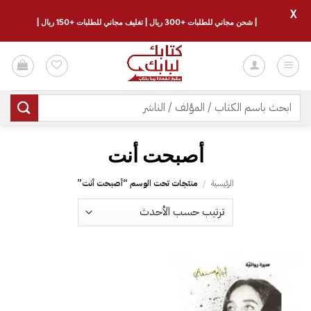
X
| شحن مجاني للطلبات +300 ريال | تغليف مجاني للطلبات +150 ريال |
خطي
لمحتوى
البحث
عن:
الرئيسية
/
منتجات تحت الوسم “‎أصبحت أنت”
إضافة
إلى
قائمة
الرغبات