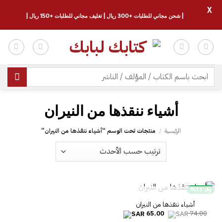
X
| شحن مجاني للطلبات +300 ريال | تغليف مجاني للطلبات +150 ريال |
خطي
لمحتوى
البحث
عن:
الرئيسية
/
منتجات تحت الوسم “‎أشياء ننقذها من النيران”
وفر 12%
غير متوفر في المخزون
السعر
السعر
65.00
74.00
الأصلي
الحالي