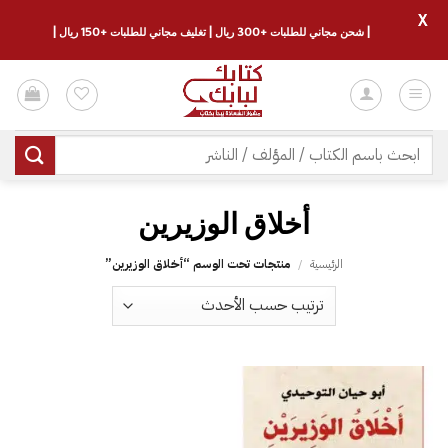
X
| شحن مجاني للطلبات +300 ريال | تغليف مجاني للطلبات +150 ريال |
خطي
لمحتوى
البحث
عن:
الرئيسية
/
منتجات تحت الوسم “‎أخلاق الوزيرين‎”
إضافة
إلى
قائمة
الرغبات