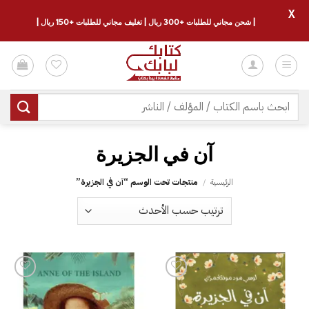
X
| شحن مجاني للطلبات +300 ريال | تغليف مجاني للطلبات +150 ريال |
خطي
لمحتوى
البحث
عن:
آن في الجزيرة
الرئيسية
/
منتجات تحت الوسم “آن في الجزيرة”
إضافة
إضافة
إلى
إلى
قائمة
قائمة