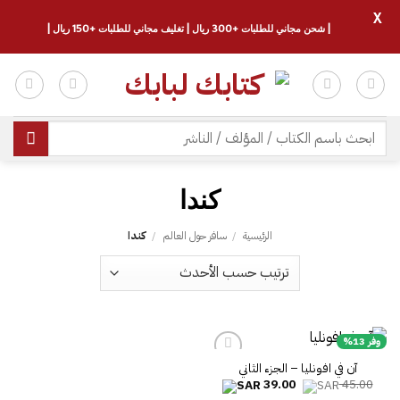
X
| شحن مجاني للطلبات +300 ريال | تغليف مجاني للطلبات +150 ريال |
خطي
لمحتوى
البحث
عن:
كندا
الرئيسية
/
سافر حول العالم
/
كندا
وفر 13%
آن في افونليا – الجزء الثاني
السعر
السعر
39.00
45.00
الأصلي
الحالي