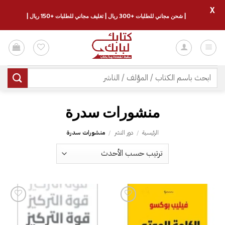
X
| شحن مجاني للطلبات +300 ريال | تغليف مجاني للطلبات +150 ريال |
خطي
لمحتوى
البحث
عن:
منشورات سدرة
الرئيسية
/
دور النشر
/
منشورات سدرة
إضافة
إضافة
إلى
إلى
قائمة
قائمة