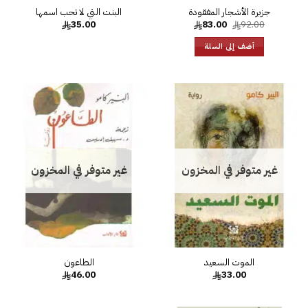
جزيرة الأشجار المفقودة
السعر
السعر
35.00
83.00
92.00
الأصلي
الحالي
هو:
هو:
أضف إلى السلة
83.00.
92.00.
إضافة
إضا
إلى
إل
قائمة
قائ
الرغبات
الرغ
غير متوفر في المخزون
غير متوفر في المخزون
46.00
33.00