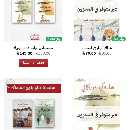
غير متوفر في المخزون
وفر 8%
وفر 14%
هناك أنهار في السماء
سلسلة يوميات طائر الزنبرك
السعر
السعر
السعر
السعر
145.00
168.00
79.00
86.00
الأصلي
الحالي
الأصلي
الحالي
هو:
هو:
هو:
هو:
أضف إلى السلة
145.00.
168.00.
79.00.
86.00.
إضافة
إلى
قائمة
الرغبات
إضافة
إلى
قائمة
الرغبات
غير متوفر في المخزون