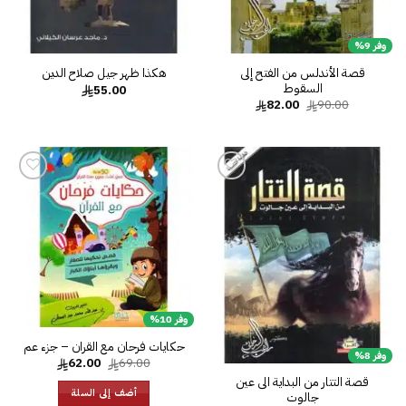
وفر 9%
قصة الأندلس من الفتح إلى
هكذا ظهر جيل صلاح الدين
السقوط‎
55.00
السعر
السعر
82.00
90.00
الأصلي
الحالي
هو:
هو:
82.00.
90.00.
إضافة
إضافة
إلى
إلى
قائمة
قائمة
الرغبات
الرغبات
وفر 10%
حكايات فرحان مع القران – جزء عم
وفر 8%
السعر
السعر
62.00
69.00
الأصلي
الحالي
قصة التتار من البداية الى عين
هو:
هو:
أضف إلى السلة
جالوت‎
62.00.
69.00.