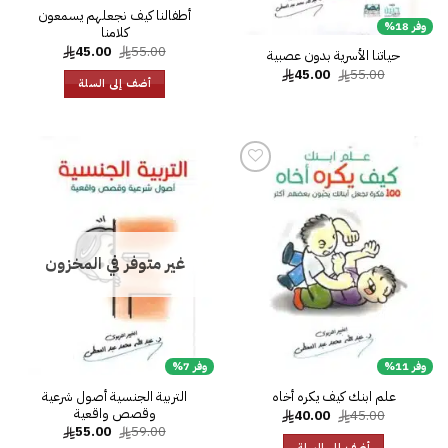
أطفالنا كيف نجعلهم يسمعون
وفر 18%
كلامنا
السعر
السعر
45.00
55.00
حياتنا الأسرية بدون عصبية
الأصلي
الحالي
السعر
السعر
45.00
55.00
هو:
هو:
أضف إلى السلة
الأصلي
الحالي
45.00.
55.00.
هو:
هو:
45.00.
55.00.
إضا
إل
قائ
الرغ
إضافة
إلى
قائمة
الرغبات
غير متوفر في المخزون
وفر 11%
وفر 7%
التربية الجنسية أصول شرعية
علم ابنك كيف يكره أخاه
وقصص واقعية
السعر
السعر
40.00
45.00
الأصلي
الحالي
السعر
السعر
55.00
59.00
هو:
هو:
الأصلي
الحالي
أضف إلى السلة