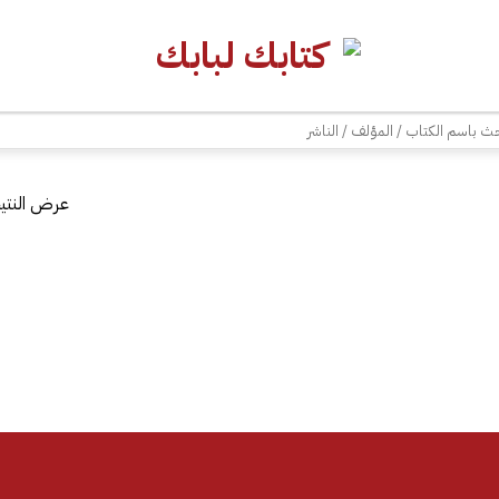
| شحن مجاني للطلبات +300 ريال | تغليف مجاني للطلبات +150 ريال |
ث
عرض النتيج