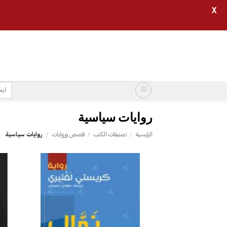
X
خطي
لمحتوى
البح
عن:
روايات سياسية
الرئيسية
/
تصنيفات الكتب
/
قصص وروايات
/
روايات سياسية
إضافة
إلى
قائمة
الرغبات