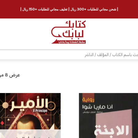
| شحن مجاني للطلبات +300 ريال | تغليف مجاني للطلبات +150 ريال |
ث
عرض ⁦8⁩ من كل النتائج
إضافة
إلى
قائمة
الرغبات