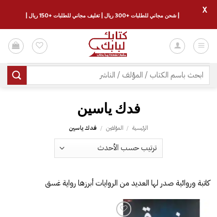
X
| شحن مجاني للطلبات +300 ريال | تغليف مجاني للطلبات +150 ريال |
خطي
لمحتوى
البحث
عن:
الرئيسية
/
المؤلفين
/
‎فدك ياسين‎
كاتبة وروائية صدر لها العديد من الروايات أبرزها رواية غسق