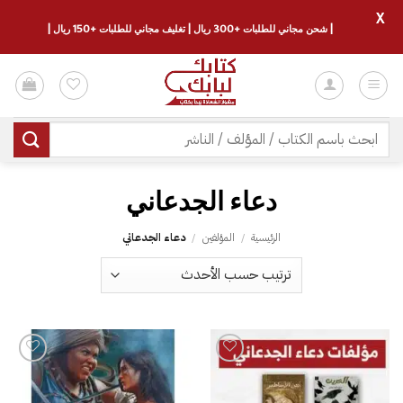
X
| شحن مجاني للطلبات +300 ريال | تغليف مجاني للطلبات +150 ريال |
خطي
لمحتوى
البحث
عن:
دعاء الجدعاني
الرئيسية
/
المؤلفين
/
دعاء الجدعاني
إضافة
إضافة
إلى
إلى
قائمة
قائمة