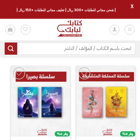
X
| شحن مجاني للطلبات +300 ريال | تغليف مجاني للطلبات +150 ريال |
خطي
لمحتوى
البحث
عن:
إضافة
إضافة
إلى
إلى
قائمة
قائمة
الرغبات
الرغبات
وفر 8%
وفر 6%